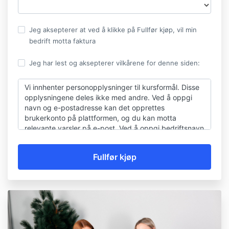
Jeg aksepterer at ved å klikke på Fullfør kjøp, vil min
bedrift motta faktura
Jeg har lest og aksepterer vilkårene for denne siden:
Vi innhenter personopplysninger til kursformål. Disse
opplysningene deles ikke med andre. Ved å oppgi
navn og e-postadresse kan det opprettes
brukerkonto på plattformen, og du kan motta
relevante varsler på e-post. Ved å oppgi bedriftsnavn
sikres det at kursansvarlig på en enklere måte får
oversikt over hvilke brukere som har fullført kurs.
Ønsker du at din brukerkonto med tilhørende
personopplysninger skal slettes, sender du en e-post
til
e-kurs@unimicro.no
.
Uni Micro AS eier alle kundedata og alt innhold som
distribueres via plattformen, levert av Kajabi.
Vi viser ellers til Uni Micro AS sin generelle